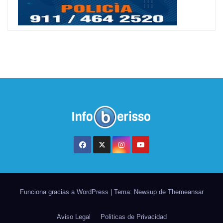
Funciona gracias a WordPress
|
Tema: Newsup de
Themeansar
Aviso Legal
Politicas de Privacidad