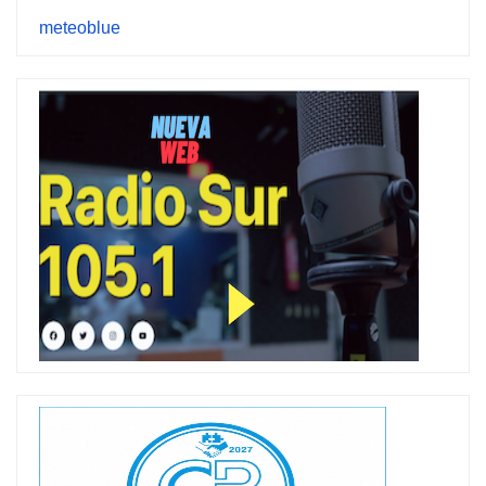
meteoblue