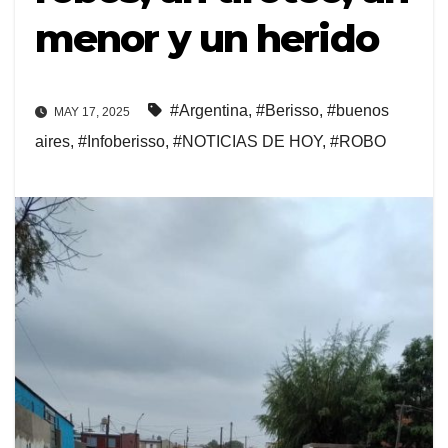
menor y un herido
#Argentina
,
#Berisso
,
#buenos
MAY 17, 2025
aires
,
#Infoberisso
,
#NOTICIAS DE HOY
,
#ROBO