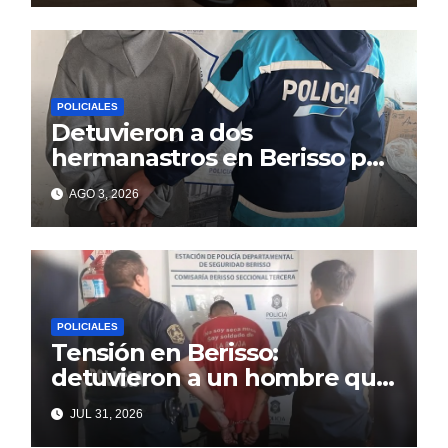
POLICIALES
Detuvieron a dos
hermanastros en Berisso por
matar a puñaladas a un
AGO 3, 2026
tatuador
POLICIALES
Tensión en Berisso:
detuvieron a un hombre que
amenazaba a su familia y
JUL 31, 2026
vecinos con un arma