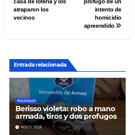
casa de lotería y los
prófugo de un
entradas
atraparon los
intento de
vecinos
homicidio
apreendido
Entrada relacionada
POLICIALES
Berisso violeta: robo a mano
armada, tiros y dos profugos
AGO 5, 2026