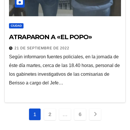
CIUDAD
ATRAPARON A «EL POPO»
21 DE SEPTIEMBRE DE 2022
Según informaron fuentes policiales, en la jornada de
éste día martes, cerca de las 18.40 horas, personal de
los gabinetes investigativos de las comisarias de
Berisso a cargo del Jefe…
Paginación
1
2
…
6
de