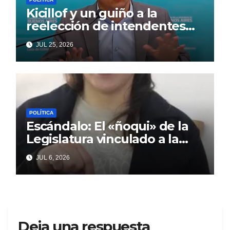
Kicillof y un guiño a la
reelección de intendentes
que Cagliardi espera ansioso
JUL 25, 2026
POLÍTICA
Escándalo: El «ñoqui» de la
Legislatura vinculado a la
concejal libertaria no quiere
JUL 6, 2026
soltar al «ESTADO»
Deja una respuesta