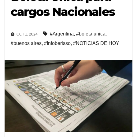
cargos Nacionales
#Argentina
,
#boleta unica
,
OCT 1, 2024
#buenos aires
,
#Infoberisso
,
#NOTICIAS DE HOY