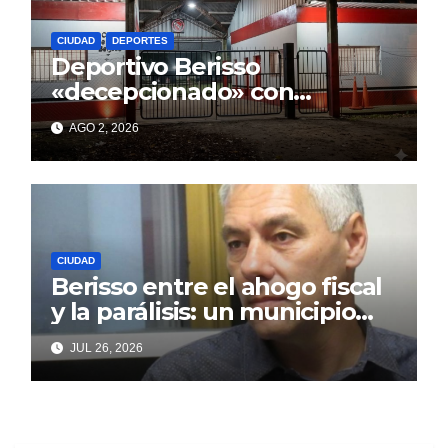
CIUDAD
DEPORTES
Deportivo Berisso
«decepcionado» con
Cagliardi y sus promesas
AGO 2, 2026
incumplidas
CIUDAD
Berisso entre el ahogo fiscal
y la parálisis: un municipio
acorralado por la falta de
JUL 26, 2026
gestión y el desencanto
vecino