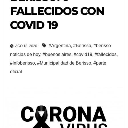
FALLECIDOS CON
COVID 19
#Argentina
,
#Berisso
,
#berisso
AGO 18, 2020
noticias de hoy
,
#buenos aires
,
#covid19
,
#fallecidos
,
#Infoberisso
,
#Municipalidad de Berisso
,
#parte
oficial