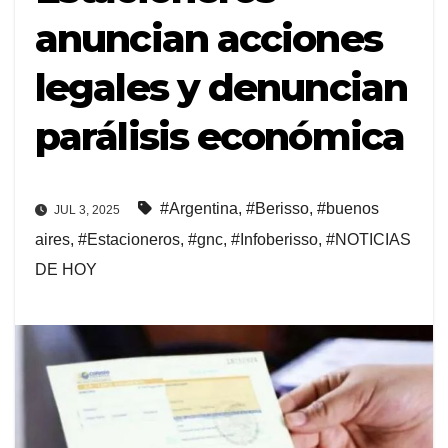
anuncian acciones
legales y denuncian
parálisis económica
#Argentina
,
#Berisso
,
#buenos
JUL 3, 2025
aires
,
#Estacioneros
,
#gnc
,
#Infoberisso
,
#NOTICIAS
DE HOY