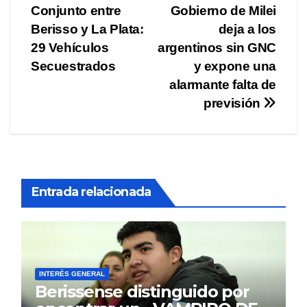
Conjunto entre
Gobierno de Milei
de
Berisso y La Plata:
deja a los
entradas
29 Vehículos
argentinos sin GNC
Secuestrados
y expone una
alarmante falta de
previsión
Entrada relacionada
INTERÉS GENERAL
Berissense distinguido por