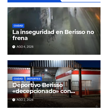
CIUDAD
La inseguridad en Berisso no
frena
AGO 4, 2026
CIUDAD
DEPORTES
Deportivo Berisso
«decepcionado» con
Cagliardi y sus promesas
AGO 2, 2026
incumplidas