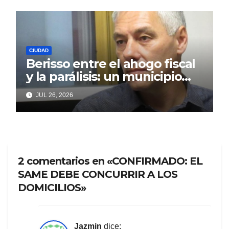
CIUDAD
Berisso entre el ahogo fiscal
y la parálisis: un municipio
acorralado por la falta de
JUL 26, 2026
gestión y el desencanto
vecino
2 comentarios en «CONFIRMADO: EL
SAME DEBE CONCURRIR A LOS
DOMICILIOS»
Jazmin
dice: