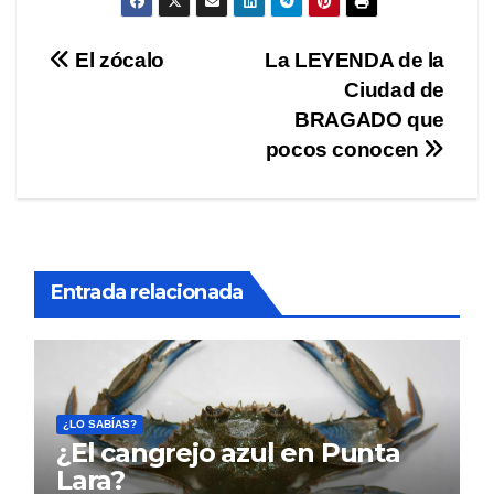
Navegación
El zócalo
La LEYENDA de la
Ciudad de
de
BRAGADO que
entradas
pocos conocen
Entrada relacionada
¿LO SABÍAS?
¿El cangrejo azul en Punta
Lara?