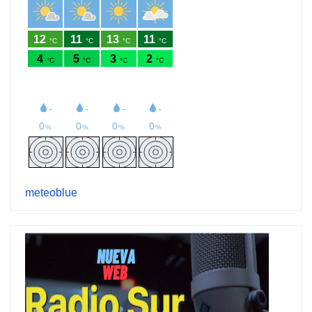
meteoblue