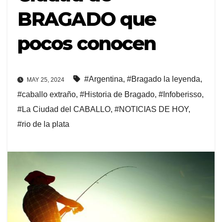
BRAGADO que
pocos conocen
#Argentina
,
#Bragado la leyenda
,
MAY 25, 2024
#caballo extraño
,
#Historia de Bragado
,
#Infoberisso
,
#La Ciudad del CABALLO
,
#NOTICIAS DE HOY
,
#rio de la plata