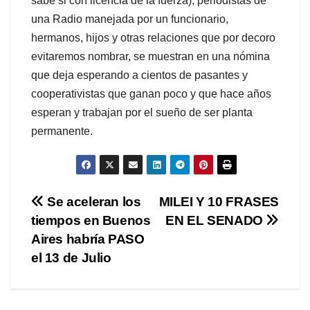
sabe si con licencia de la fuerza), periodistas de
una Radio manejada por un funcionario,
hermanos, hijos y otras relaciones que por decoro
evitaremos nombrar, se muestran en una nómina
que deja esperando a cientos de pasantes y
cooperativistas que ganan poco y que hace años
esperan y trabajan por el sueño de ser planta
permanente.
Navegación
Se aceleran los
MILEI Y 10 FRASES
tiempos en Buenos
EN EL SENADO
de
Aires habría PASO
entradas
el 13 de Julio