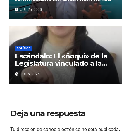
que Cagliardi espera ansioso
JUL 25, 2026
POLÍTICA
Escándalo: El «ñoqui» de la
Legislatura vinculado a la
concejal libertaria no quiere
JUL 6, 2026
soltar al «ESTADO»
Deja una respuesta
Tu dirección de correo electrónico no será publicada.