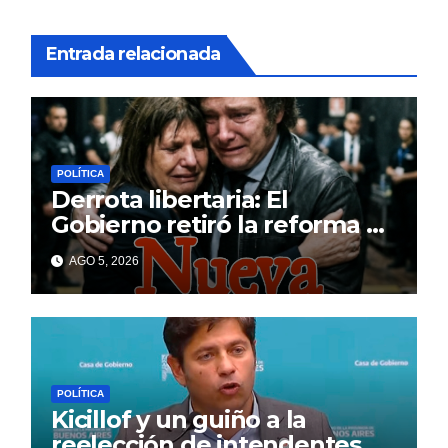
Entrada relacionada
POLÍTICA
Derrota libertaria: El
Gobierno retiró la reforma a
la Ley de Tierras en el
AGO 5, 2026
Senado
POLÍTICA
Kicillof y un guiño a la
reelección de intendentes