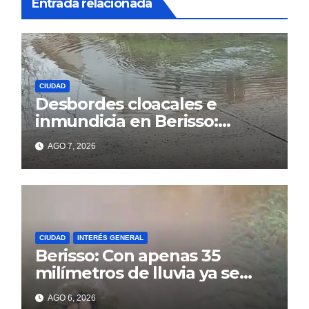
Entrada relacionada
CIUDAD
Desbordes cloacales e
inmundicia en Berisso:
colapso de la red en la calle
AGO 7, 2026
14
CIUDAD
INTERÉS GENERAL
Berisso: Con apenas 35
milímetros de lluvia ya se
sienten los problemas
AGO 6, 2026