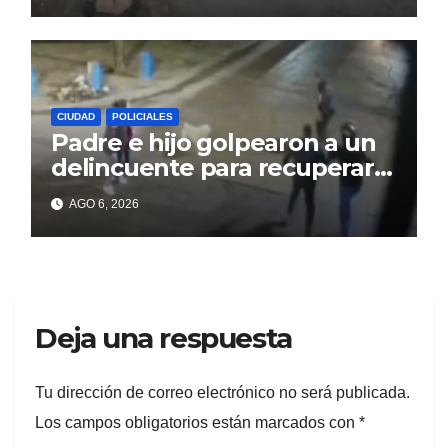
CIUDAD
POLICIALES
Padre e hijo golpearon a un
delincuente para recuperar
un celular robado en Berisso
AGO 6, 2026
Deja una respuesta
Tu dirección de correo electrónico no será publicada.
Los campos obligatorios están marcados con
*