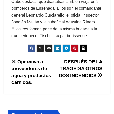
Cabe destacar que días atrás también viajaron 3
bomberos de Ensenada. Ellos son el comandante
general Leonardo Curciarello, el oficial inspector
Jonatán Melián y la suboficial Agustina Rinero.
Ellos tres forman parte de la misma brigada a la
que pertenece Fischer, su par berissense.
Navegación
Operativo a
DESPUÉS DE LA
proveedores de
TRAGEDIA OTROS
de
agua y productos
DOS INCENDIOS
entradas
cárnicos.