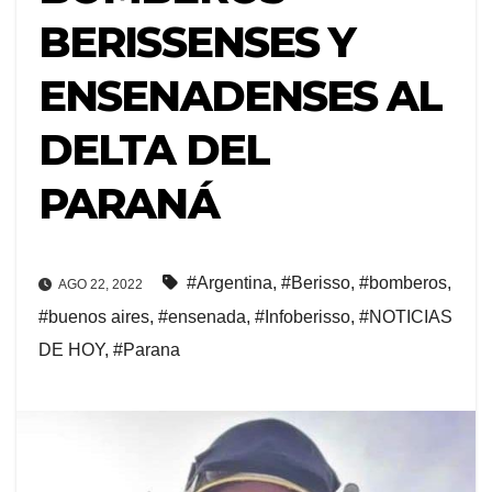
BERISSENSES Y
ENSENADENSES AL
DELTA DEL
PARANÁ
#Argentina
,
#Berisso
,
#bomberos
,
AGO 22, 2022
#buenos aires
,
#ensenada
,
#Infoberisso
,
#NOTICIAS
DE HOY
,
#Parana