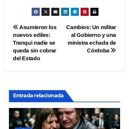
Navegación
Asumieron los
Cambios: Un militar
nuevos ediles:
al Gobierno y una
de
Tranqui nadie se
ministra echada de
entradas
queda sin cobrar
Córdoba
del Estado
Entrada relacionada