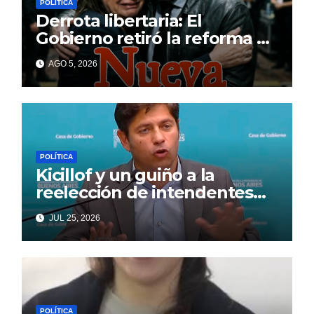
POLÍTICA
Derrota libertaria: El
Gobierno retiró la reforma a
la Ley de Tierras en el
AGO 5, 2026
Senado
POLÍTICA
Kicillof y un guiño a la
reelección de intendentes
que Cagliardi espera ansioso
JUL 25, 2026
POLÍTICA