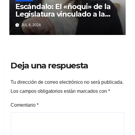
Escándalo: El «ñoqui» de la
Legislatura vinculado a la
concejal libertaria no quiere
JUL 6, 2026
soltar al «ESTADO»
Deja una respuesta
Tu dirección de correo electrónico no será publicada.
Los campos obligatorios están marcados con
*
Comentario
*