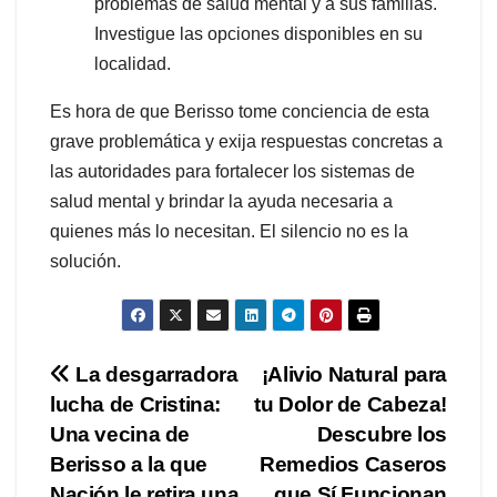
problemas de salud mental y a sus familias.
Investigue las opciones disponibles en su
localidad.
Es hora de que Berisso tome conciencia de esta
grave problemática y exija respuestas concretas a
las autoridades para fortalecer los sistemas de
salud mental y brindar la ayuda necesaria a
quienes más lo necesitan. El silencio no es la
solución.
Navegación
La desgarradora
¡Alivio Natural para
lucha de Cristina:
tu Dolor de Cabeza!
de
Una vecina de
Descubre los
entradas
Berisso a la que
Remedios Caseros
Nación le retira una
que Sí Funcionan