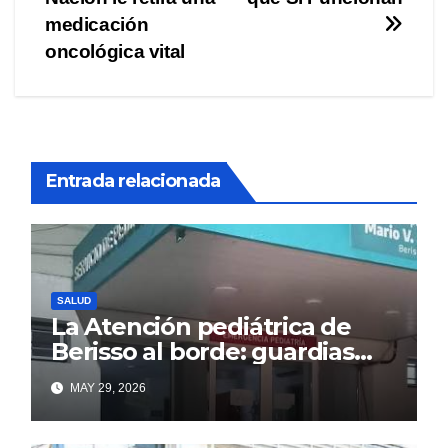
medicación
oncológica vital
Entrada relacionada
SALUD
La Atención pediátrica de
Berisso al borde: guardias
saturadas por la alta
MAY 29, 2026
demanda