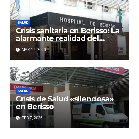
SALUD
Crisis sanitaria en Berisso: La
alarmante realidad del
Hospital Larraín que el
MAR 17, 2026
discurso oficial intenta
ocultar
SALUD
Crisis de Salud «silenciosa»
en Berisso
FEB 7, 2026