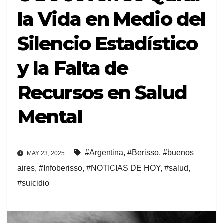
la Vida en Medio del
Silencio Estadístico
y la Falta de
Recursos en Salud
Mental
#Argentina
,
#Berisso
,
#buenos
MAY 23, 2025
aires
,
#Infoberisso
,
#NOTICIAS DE HOY
,
#salud
,
#suicidio