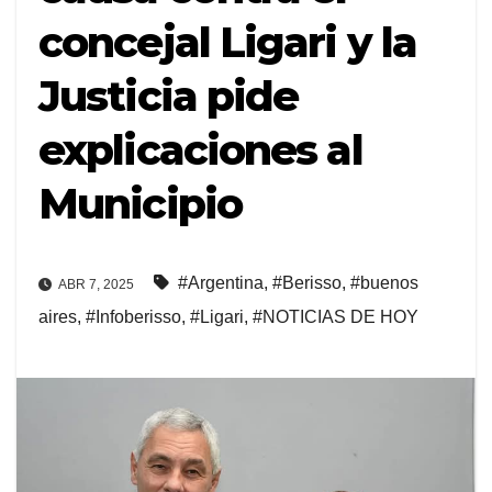
concejal Ligari y la
Justicia pide
explicaciones al
Municipio
#Argentina
,
#Berisso
,
#buenos
ABR 7, 2025
aires
,
#Infoberisso
,
#Ligari
,
#NOTICIAS DE HOY