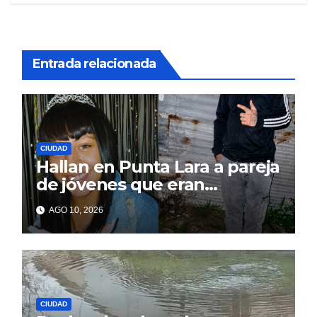
Entrada relacionada
CIUDAD
Hallan en Punta Lara a pareja
de jóvenes que eran
intensamente buscados en
AGO 10, 2026
Berisso
CIUDAD