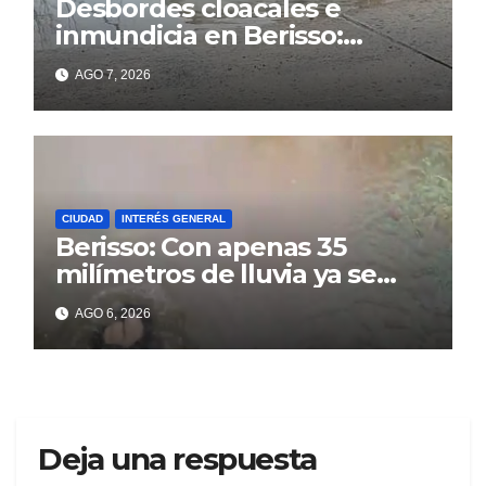
Desbordes cloacales e
inmundicia en Berisso:
colapso de la red en la calle
AGO 7, 2026
14
CIUDAD
INTERÉS GENERAL
Berisso: Con apenas 35
milímetros de lluvia ya se
sienten los problemas
AGO 6, 2026
Deja una respuesta