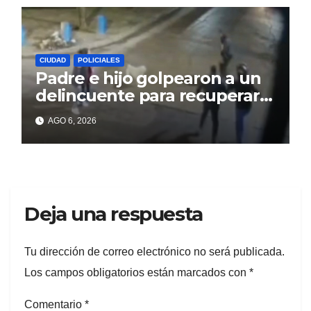
CIUDAD
POLICIALES
Padre e hijo golpearon a un
delincuente para recuperar
un celular robado en Berisso
AGO 6, 2026
Deja una respuesta
Tu dirección de correo electrónico no será publicada.
Los campos obligatorios están marcados con
*
Comentario
*