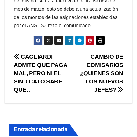
del mismo, se hará efectivo en el transcurso del
mes de marzo, esto se debe a una actualización
de los montos de las asignaciones establecidas
por el ANSES» reza el comunicado.
Navegación
CAGLIARDI
CAMBIO DE
ADMITE QUE PAGA
COMISARIOS
de
MAL, PERO NI EL
¿QUIENES SON
entradas
SINDICATO SABE
LOS NUEVOS
QUE…
JEFES?
Entrada relacionada