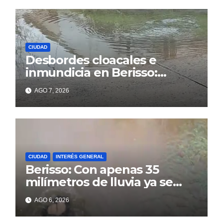
CIUDAD
Desbordes cloacales e
inmundicia en Berisso:
colapso de la red en la calle
AGO 7, 2026
14
CIUDAD
INTERÉS GENERAL
Berisso: Con apenas 35
milímetros de lluvia ya se
sienten los problemas
AGO 6, 2026