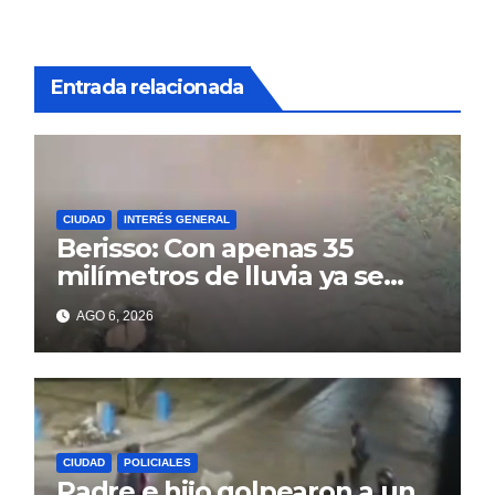
Entrada relacionada
CIUDAD
INTERÉS GENERAL
Berisso: Con apenas 35
milímetros de lluvia ya se
sienten los problemas
AGO 6, 2026
CIUDAD
POLICIALES
Padre e hijo golpearon a un