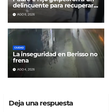
delincuente para recuperar
un celular robado en Berisso
AGO 6, 2026
CIUDAD
La inseguridad en Berisso no
frena
AGO 4, 2026
Deja una respuesta