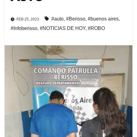
#auto
,
#Berisso
,
#buenos aires
,
FEB 25, 2023
#Infoberisso
,
#NOTICIAS DE HOY
,
#ROBO