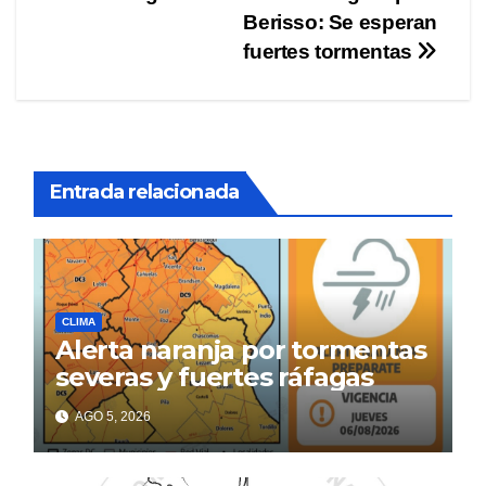
de
Berisso: Se esperan
entradas
fuertes tormentas
Entrada relacionada
CLIMA
Alerta naranja por tormentas
severas y fuertes ráfagas
AGO 5, 2026