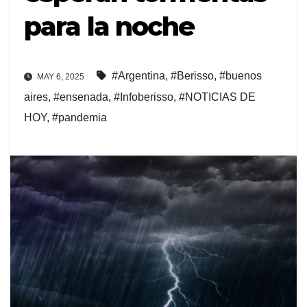
para la noche
#Argentina
,
#Berisso
,
#buenos
MAY 6, 2025
aires
,
#ensenada
,
#Infoberisso
,
#NOTICIAS DE
HOY
,
#pandemia