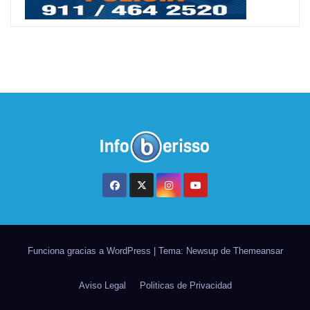
Funciona gracias a WordPress
|
Tema: Newsup de
Themeansar
Aviso Legal
Politicas de Privacidad