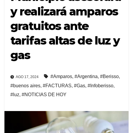
y realizará amparos
gratuitos ante
tarifas altas de luz y
gas
#Amparos
,
#Argentina
,
#Berisso
,
AGO 17, 2024
#buenos aires
,
#FACTURAS
,
#Gas
,
#Infoberisso
,
#luz
,
#NOTICIAS DE HOY