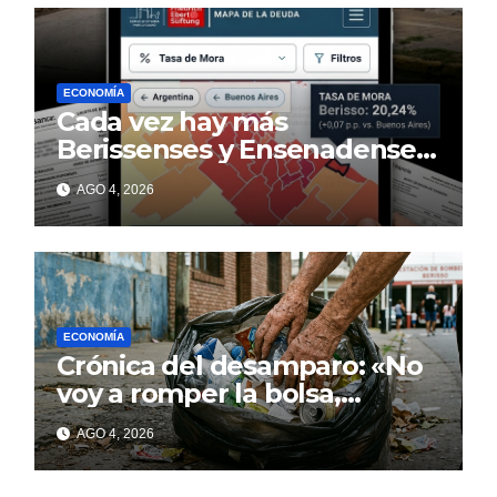
ECONOMÍA
Cada vez hay más
Berissenses y Ensenadenses
con deudas incobrables
AGO 4, 2026
ECONOMÍA
Crónica del desamparo: «No
voy a romper la bolsa,
quédese tranquilo…»
AGO 4, 2026