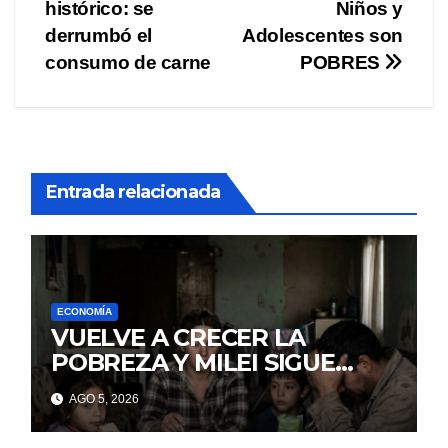
histórico: se
Niños y
de
derrumbó el
Adolescentes son
entradas
consumo de carne
POBRES
Entrada relacionada
ECONOMÍA
VUELVE A CRECER LA
POBREZA Y MILEI SIGUE
MINTIENDO
AGO 5, 2026