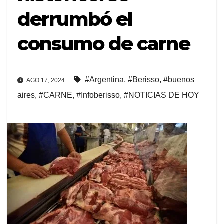
derrumbó el
consumo de carne
#Argentina
,
#Berisso
,
#buenos
AGO 17, 2024
aires
,
#CARNE
,
#Infoberisso
,
#NOTICIAS DE HOY