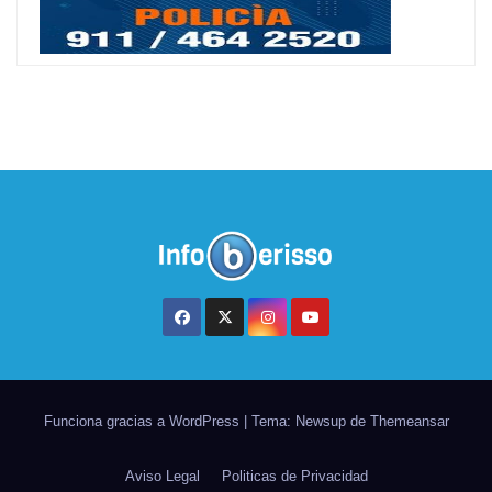
Funciona gracias a WordPress
|
Tema: Newsup de
Themeansar
Aviso Legal
Politicas de Privacidad