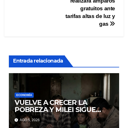
entradas
realizará amparos
gratuitos ante
tarifas altas de luz y
gas
Entrada relacionada
ECONOMÍA
VUELVE A CRECER LA
POBREZA Y MILEI SIGUE
MINTIENDO
AGO 5, 2026