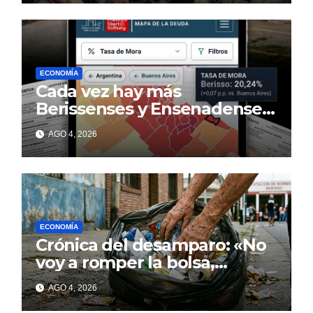
ECONOMÍA
Cada vez hay más
Berissenses y Ensenadenses
con deudas incobrables
AGO 4, 2026
ECONOMÍA
Crónica del desamparo: «No
voy a romper la bolsa,
quédese tranquilo…»
AGO 4, 2026