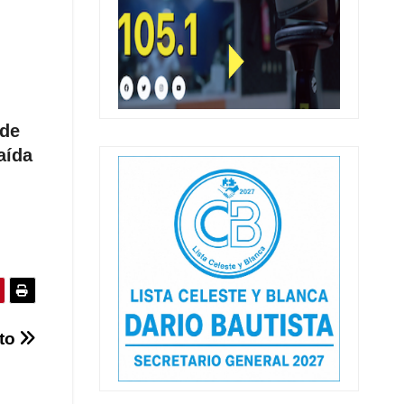
ede
aída
ato