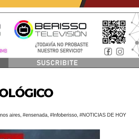
OLÓGICO
nos aires
,
#ensenada
,
#Infoberisso
,
#NOTICIAS DE HOY