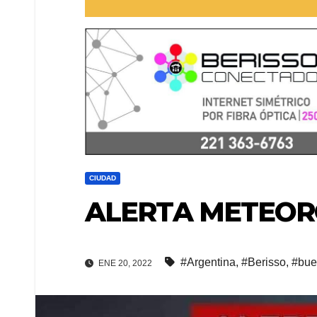
CIUDAD
ALERTA METEOR
#Argentina
,
#Berisso
,
#bue
ENE 20, 2022