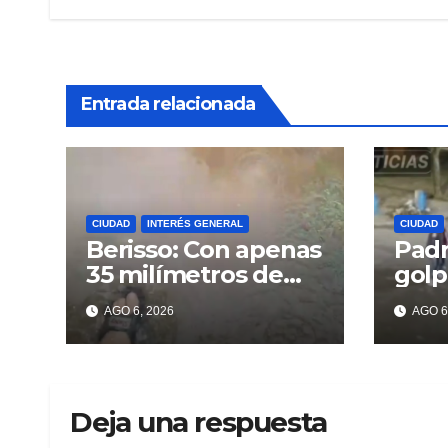
entradas
Entrada relacionada
CIUDAD
INTERÉS GENERAL
CIUDAD
Berisso: Con apenas
Padr
35 milímetros de
golp
lluvia ya se sienten
deli
AGO 6, 2026
AGO 6
los problemas
recu
celu
Beri
Deja una respuesta