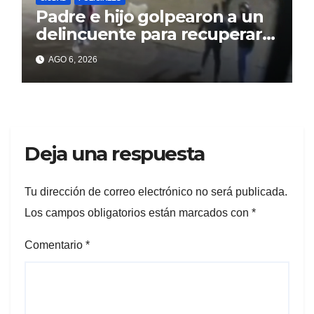
Padre e hijo golpearon a un
delincuente para recuperar
un celular robado en Berisso
AGO 6, 2026
Deja una respuesta
Tu dirección de correo electrónico no será publicada.
Los campos obligatorios están marcados con
*
Comentario
*