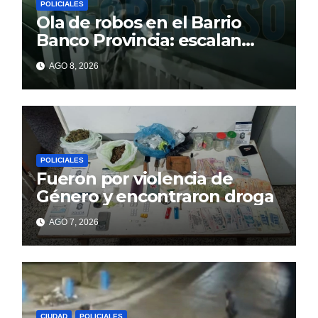
POLICIALES
Ola de robos en el Barrio
Banco Provincia: escalan
paredes en la noche y nadie
AGO 8, 2026
responde
POLICIALES
Fueron por violencia de
Género y encontraron droga
AGO 7, 2026
CIUDAD
POLICIALES