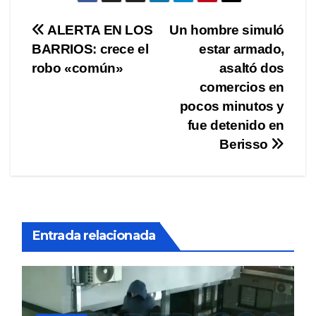
Navegación
ALERTA EN LOS
Un hombre simuló
BARRIOS: crece el
estar armado,
de
robo «común»
asaltó dos
entradas
comercios en
pocos minutos y
fue detenido en
Berisso
Entrada relacionada