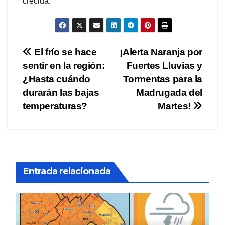
crecida.
Navegación
El frío se hace
¡Alerta Naranja por
sentir en la región:
Fuertes Lluvias y
de
¿Hasta cuándo
Tormentas para la
entradas
durarán las bajas
Madrugada del
temperaturas?
Martes!
Entrada relacionada