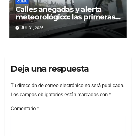
CLIMA
Calles anegadas y alerta
meteorológico: las primeras
lluvia complicaron Berisso
JUL 31, 2026
Deja una respuesta
Tu dirección de correo electrónico no será publicada.
Los campos obligatorios están marcados con
*
Comentario
*