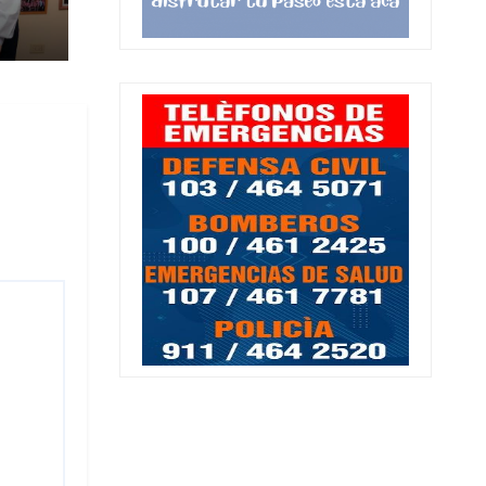
ico
ja