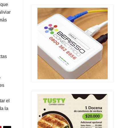
o que
liviar
emás
ctas
e
les
ar el
da la