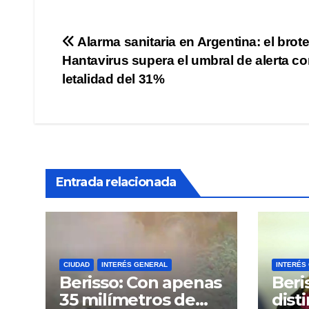
Navegación
Alarma sanitaria en Argentina: el brot
Hantavirus supera el umbral de alerta c
de
letalidad del 31%
entradas
Entrada relacionada
CIUDAD
INTERÉS GENERAL
INTERÉS
Berisso: Con apenas
Beri
35 milímetros de
dist