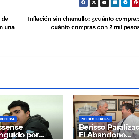
e de
Inflación sin chamullo: ¿cuánto compra
on una
cuánto compras con 2 mil pes
 GENERAL
INTERÉS GENERAL
ssense
Berisso Paraliza
inguido por
El Abandono