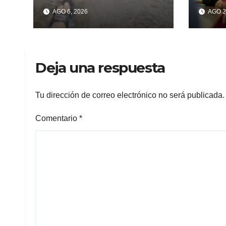
lluvia ya se sienten
enco
AGO 6, 2026
AGO 2
los problemas
«VA
MAR
Deja una respuesta
Tu dirección de correo electrónico no será publicada.
Comentario
*