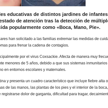
es educativas de distintos jardines de infantes
estado de atención tras la detección de múltip
cida popularmente como «Boca, Mano, Pie».
lares han solicitado a las familias extremar las medidas de cuid
tomas para frenar la cadena de contagios.
ncipalmente por el virus Coxsackie. Afecta de manera muy frecu
ente menores de 5 años, debido a que sus sistemas inmunitarios
ano en entornos escolares y maternales.
a y presenta un cuadro característico que incluye fiebre alta o
 de las manos, las plantas de los pies y el interior de la boca,
egistrarse dolor de garganta, dificultad para tragar, decaimien