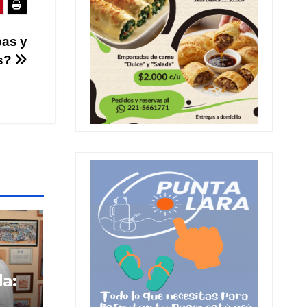
bas y
os?
da: