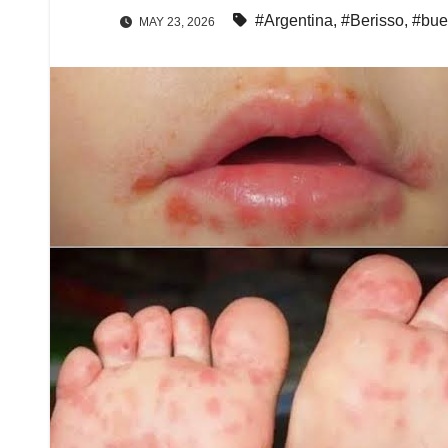
#Argentina
,
#Berisso
,
#bue
MAY 23, 2026