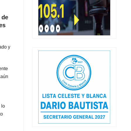
 de
les
ado y
ente
 aún
 lo
to