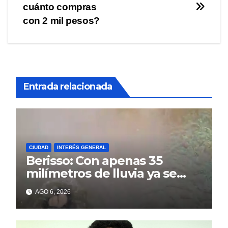
entradas
cuánto compras
con 2 mil pesos?
Entrada relacionada
CIUDAD
INTERÉS GENERAL
Berisso: Con apenas 35
milímetros de lluvia ya se
sienten los problemas
AGO 6, 2026