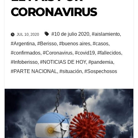
CORONAVIRUS
#10 de julio 2020
,
#aislamiento
,
JUL 10, 2020
#Argentina
,
#Berisso
,
#buenos aires
,
#casos
,
#confirmados
,
#Coronavirus
,
#covid19
,
#fallecidos
,
#Infoberisso
,
#NOTICIAS DE HOY
,
#pandemia
,
#PARTE NACIONAL
,
#situación
,
#Sospechosos