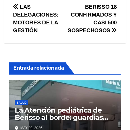
Navegación
LAS
BERISSO 18
DELEGACIONES:
CONFIRMADOS Y
de
MOTORES DE LA
CASI 500
entradas
GESTIÓN
SOSPECHOSOS
Entrada relacionada
SALUD
La Atención pediátrica de
Berisso al borde: guardias
saturadas por la alta
MAY 29, 2026