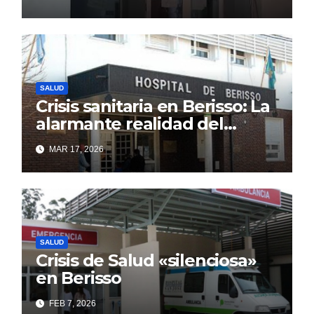
demanda
SALUD
Crisis sanitaria en Berisso: La
alarmante realidad del
Hospital Larraín que el
MAR 17, 2026
discurso oficial intenta
ocultar
SALUD
Crisis de Salud «silenciosa»
en Berisso
FEB 7, 2026