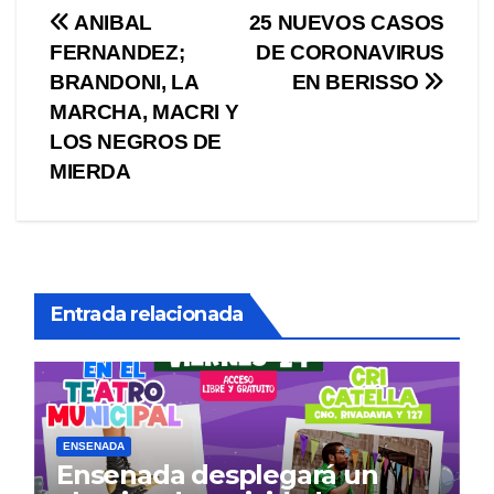
Navegación
ANIBAL
25 NUEVOS CASOS
FERNANDEZ;
DE CORONAVIRUS
de
BRANDONI, LA
EN BERISSO
entradas
MARCHA, MACRI Y
LOS NEGROS DE
MIERDA
Entrada relacionada
ENSENADA
Ensenada desplegará un