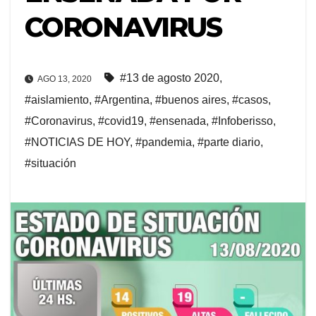
CORONAVIRUS
#13 de agosto 2020
,
AGO 13, 2020
#aislamiento
,
#Argentina
,
#buenos aires
,
#casos
,
#Coronavirus
,
#covid19
,
#ensenada
,
#Infoberisso
,
#NOTICIAS DE HOY
,
#pandemia
,
#parte diario
,
#situación