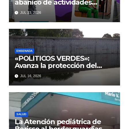
abanico de actividades
culturales y recreativas
JUL 23, 2026
gratuitas para disfrutar en
familia este fin de semana
ENSENADA
«POLITICOS VERDES»:
Avanza la protección del
Paseo Costero de Punta Lara
JUL 16, 2026
frente a intentos de parálisis
con trasfondo político
SALUD
La Atención pediátrica de
Berisso al borde: guardias