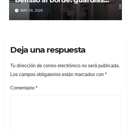
saturadas por la alta
MAY 29, 2026
demanda
Deja una respuesta
Tu dirección de correo electrónico no será publicada.
Los campos obligatorios están marcados con
*
Comentario
*