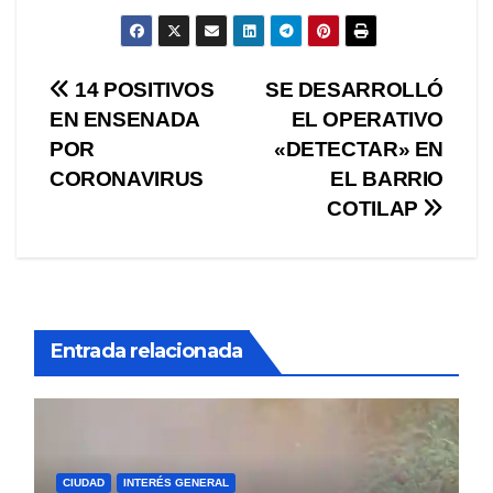
Navegación
14 POSITIVOS
SE DESARROLLÓ
EN ENSENADA
EL OPERATIVO
de
POR
«DETECTAR» EN
entradas
CORONAVIRUS
EL BARRIO
COTILAP
Entrada relacionada
CIUDAD
INTERÉS GENERAL