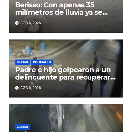
Berisso: Con apenas 35
milímetros de lluvia ya se
sienten los problemas
AGO 6, 2026
CIUDAD
POLICIALES
Padre e hijo golpearon a un
delincuente para recuperar
un celular robado en Berisso
AGO 6, 2026
CIUDAD