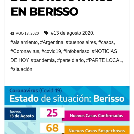
EN BERISSO
#13 de agosto 2020
,
AGO 13, 2020
#aislamiento
,
#Argentina
,
#buenos aires
,
#casos
,
#Coronavirus
,
#covid19
,
#Infoberisso
,
#NOTICIAS
DE HOY
,
#pandemia
,
#parte diario
,
#PARTE LOCAL
,
#situación