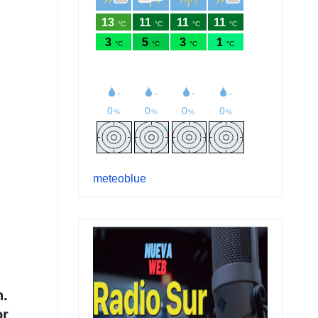
meteoblue
n.
or