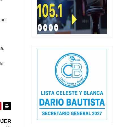
 un
ma,
lo.
UJER