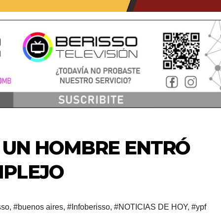
: UN HOMBRE ENTRÓ
MPLEJO
sso
,
#buenos aires
,
#Infoberisso
,
#NOTICIAS DE HOY
,
#ypf