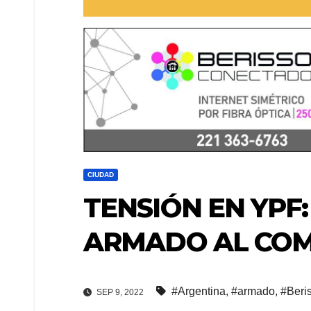
CIUDAD
TENSIÓN EN YPF
ARMADO AL CO
#Argentina
,
#armado
,
#Beri
SEP 9, 2022