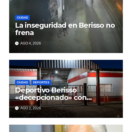
CIUDAD
La inseguridad en Berisso no
frena
AGO 4, 2026
CIUDAD
DEPORTES
Deportivo Berisso
«decepcionado» con
Cagliardi y sus promesas
AGO 2, 2026
incumplidas