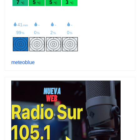
meteoblue