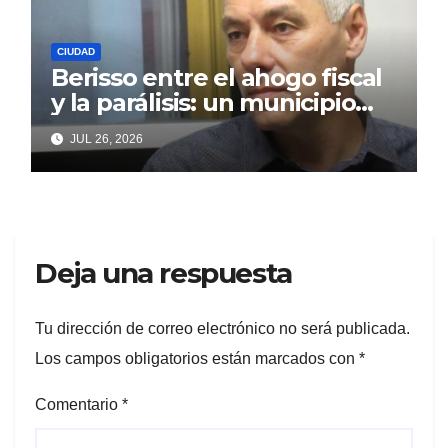
CIUDAD
Berisso entre el ahogo fiscal
y la parálisis: un municipio
acorralado por la falta de
JUL 26, 2026
gestión y el desencanto
vecino
Deja una respuesta
Tu dirección de correo electrónico no será publicada.
Los campos obligatorios están marcados con
*
Comentario
*