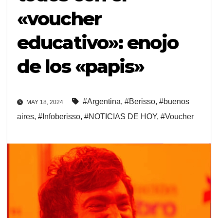
«voucher
educativo»: enojo
de los «papis»
#Argentina
,
#Berisso
,
#buenos
MAY 18, 2024
aires
,
#Infoberisso
,
#NOTICIAS DE HOY
,
#Voucher