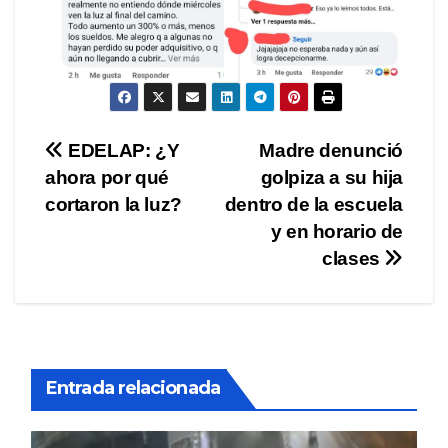
Navegación
EDELAP: ¿Y
Madre denunció
ahora por qué
golpiza a su hija
de
cortaron la luz?
dentro de la escuela
entradas
y en horario de
clases
Entrada relacionada