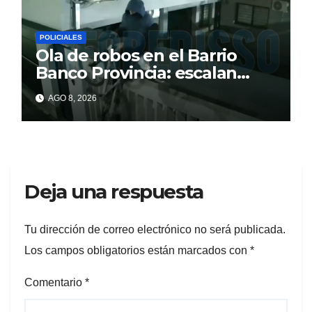
POLICIALES
Ola de robos en el Barrio
Banco Provincia: escalan
paredes en la noche y nadie
AGO 8, 2026
responde
Deja una respuesta
Tu dirección de correo electrónico no será publicada.
Los campos obligatorios están marcados con
*
Comentario
*