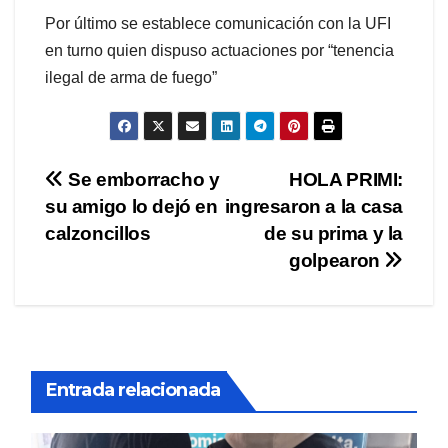
Por último se establece comunicación con la UFI
en turno quien dispuso actuaciones por “tenencia
ilegal de arma de fuego”
Navegación
Se emborracho y
HOLA PRIMI:
su amigo lo dejó en
ingresaron a la casa
de
calzoncillos
de su prima y la
entradas
golpearon
Entrada relacionada