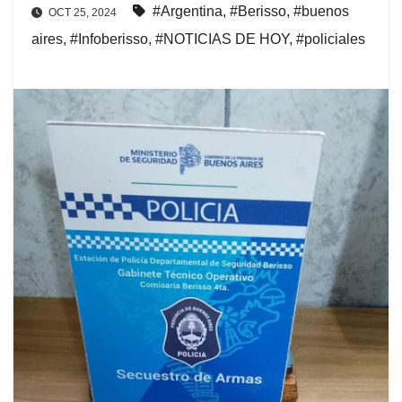
#Argentina
,
#Berisso
,
#buenos
OCT 25, 2024
aires
,
#Infoberisso
,
#NOTICIAS DE HOY
,
#policiales