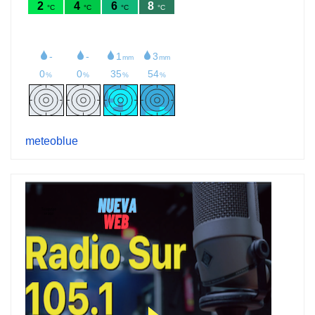
meteoblue