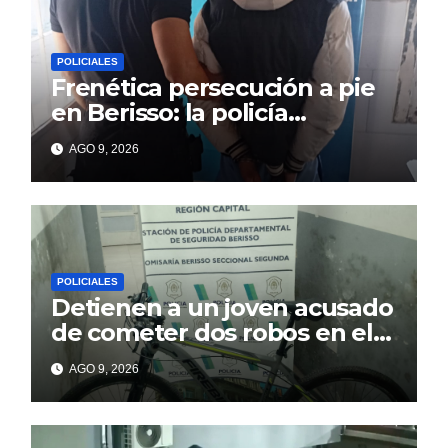
POLICIALES
Frenética persecución a pie
en Berisso: la policía
reconoció a un prófugo y lo
AGO 9, 2026
atrapó tras un intento de
fuga
POLICIALES
Detienen a un joven acusado
de cometer dos robos en el
barrio Banco Provincia
AGO 9, 2026