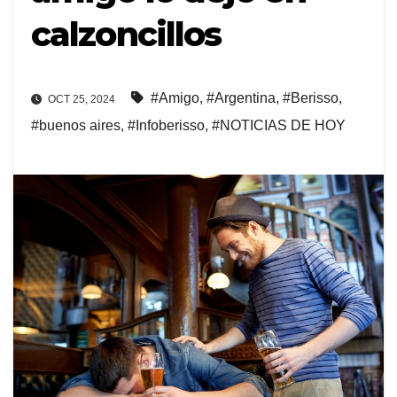
calzoncillos
#Amigo
,
#Argentina
,
#Berisso
,
OCT 25, 2024
#buenos aires
,
#Infoberisso
,
#NOTICIAS DE HOY