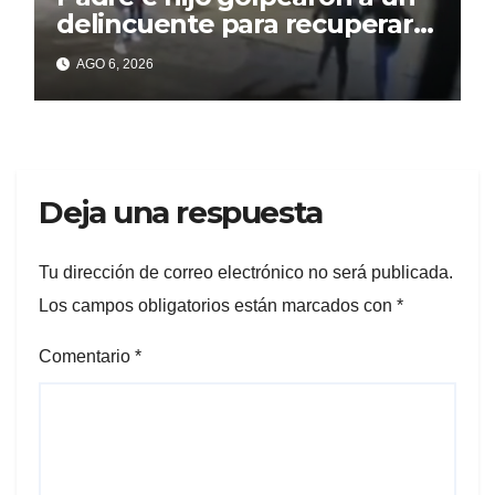
delincuente para recuperar
un celular robado en Berisso
AGO 6, 2026
Deja una respuesta
Tu dirección de correo electrónico no será publicada.
Los campos obligatorios están marcados con
*
Comentario
*