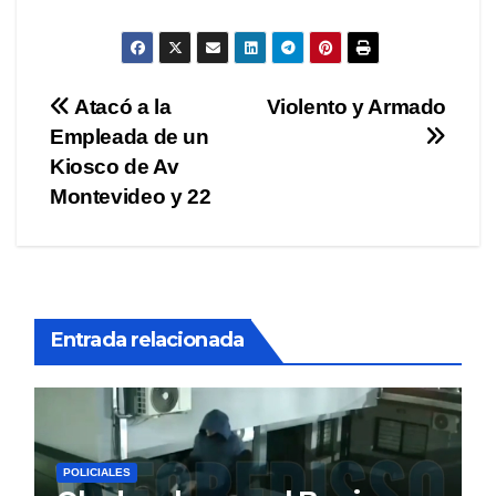
Navegación
Atacó a la
Violento y Armado
Empleada de un
de
Kiosco de Av
entradas
Montevideo y 22
Entrada relacionada
POLICIALES