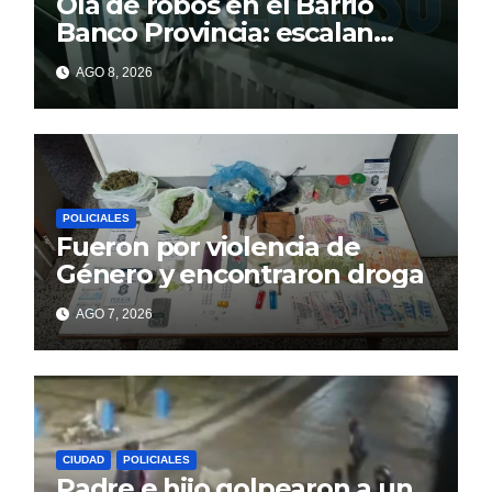
Ola de robos en el Barrio
Banco Provincia: escalan
paredes en la noche y nadie
AGO 8, 2026
responde
POLICIALES
Fueron por violencia de
Género y encontraron droga
AGO 7, 2026
CIUDAD
POLICIALES
Padre e hijo golpearon a un