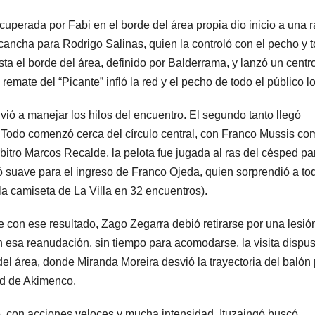
uperada por Fabi en el borde del área propia dio inicio a una 
a cancha para Rodrigo Salinas, quien la controló con el pecho y 
sta el borde del área, definido por Balderrama, y lanzó un centr
emate del “Picante” infló la red y el pecho de todo el público lo
volvió a manejar los hilos del encuentro. El segundo tanto llegó
Todo comenzó cerca del círculo central, con Franco Mussis co
bitro Marcos Recalde, la pelota fue jugada al ras del césped pa
ó suave para el ingreso de Franco Ojeda, quien sorprendió a to
 la camiseta de La Villa en 32 encuentros).
e con ese resultado, Zago Zegarra debió retirarse por una lesió
 esa reanudación, sin tiempo para acomodarse, la visita dispu
el área, donde Miranda Moreira desvió la trayectoria del balón
ad de Akimenco.
o, con acciones veloces y mucha intensidad. Ituzaingó buscó