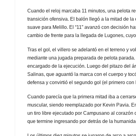
Cuando el reloj marcaba 11 minutos, una pelota rec
transición ofensiva. El balón llegó a la mitad de l
suave para Melillo. El “11” avanzó con decisión ha
cambio de frente para la llegada de Lugones, cuyo r
Tras el gol, el villero se adelantó en el terreno y 
mediante una jugada preparada de pelota parada. 
encargado de la ejecución. Luego del pitazo del ár
Salinas, que aguantó la marca con el cuerpo y toc
defensa y convirtió el segundo gol (el primero con
Cuando parecía que la primera mitad iba a cerrars
muscular, siendo reemplazado por Kevin Pavia. En
un tiro libre ejecutado por Campusano al corazón d
que termine ingresando por detrás de la humanid
Los últimos diez minutos se jugaron de arco a arc