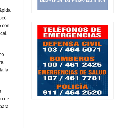
rápida
tocó
o con
cal.
mo
ra
da la
n
so de
 para