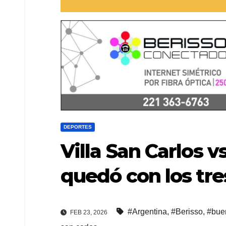
DEPORTES
Villa San Carlos v
quedó con los tre
#Argentina
,
#Berisso
,
#bue
FEB 23, 2026