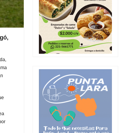
gó,
da,
isma
an
ue
ea
por