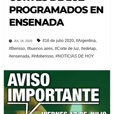
PROGRAMADOS EN
ENSENADA
#16 de julio 2020
,
#Argentina
,
JUL 16, 2020
#Berisso
,
#buenos aires
,
#Corte de luz
,
#edelap
,
#ensenada
,
#Infoberisso
,
#NOTICIAS DE HOY