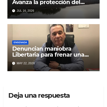
Avanza la protección del
Paseo Costero de Punta Lara
JUL 16, 2026
frente a intentos de parálisis
con trasfondo político
ENSENADA
Denuncian maniobra
Libertaria para frenar una
obra que beneficia a los
MAY 22, 2026
puntalarenses
Deja una respuesta