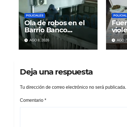
POLICIALES
POLICIA
Ola de robos en el
Fuer
Barrio Banco
viol
Provincia: escalan
y en
AGO 8, 2026
AGO 7
paredes en la
dro
noche y nadie
responde
Deja una respuesta
Tu dirección de correo electrónico no será publicada.
Comentario
*