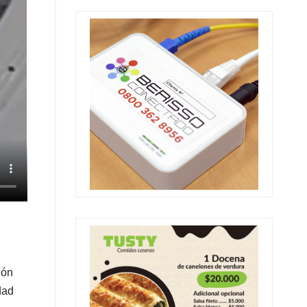
ión
dad