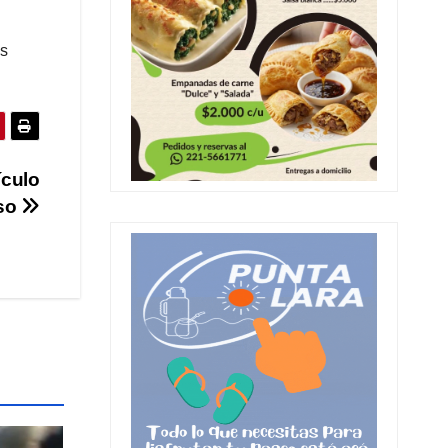
as
ículo
sso