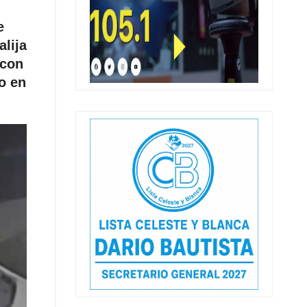
e
alija
 con
o en