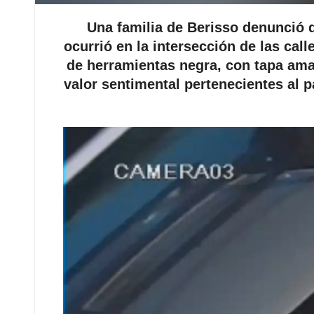
Una familia de Berisso denunció 
ocurrió en la intersección de las call
de herramientas negra, con tapa ama
valor sentimental pertenecientes al 