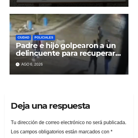
CIUDAD
POLICIALES
Padre e hijo golpearon a un
delincuente para recuperar
un celular robado en Berisso
AGO 6, 2026
Deja una respuesta
Tu dirección de correo electrónico no será publicada.
Los campos obligatorios están marcados con
*