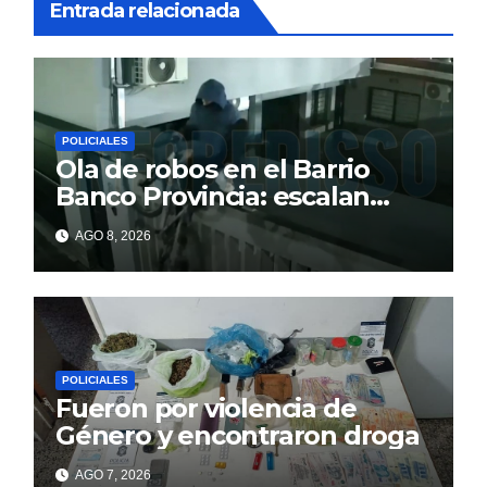
Entrada relacionada
POLICIALES
Ola de robos en el Barrio
Banco Provincia: escalan
paredes en la noche y nadie
AGO 8, 2026
responde
POLICIALES
Fueron por violencia de
Género y encontraron droga
AGO 7, 2026