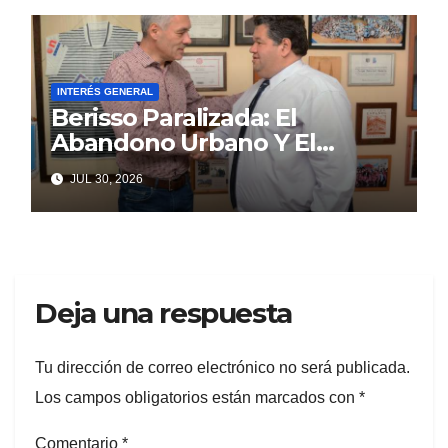
INTERÉS GENERAL
Berisso Paralizada: El
Abandono Urbano Y El
Despilfarro Político Repiten
JUL 30, 2026
Una Vieja Historia De
Ineficiencia
Deja una respuesta
Tu dirección de correo electrónico no será publicada.
Los campos obligatorios están marcados con
*
Comentario
*