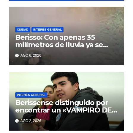
CIUDAD
INTERÉS GENERAL
Berisso: Con apenas 35
milímetros de lluvia ya se
sienten los problemas
AGO 6, 2026
INTERÉS GENERAL
Berissense distinguido por
encontrar un «VAMPIRO DE
MAR»
AGO 2, 2026