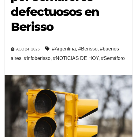
defectuosos en
Berisso
#Argentina
,
#Berisso
,
#buenos
AGO 24, 2025
aires
,
#Infoberisso
,
#NOTICIAS DE HOY
,
#Semáforo