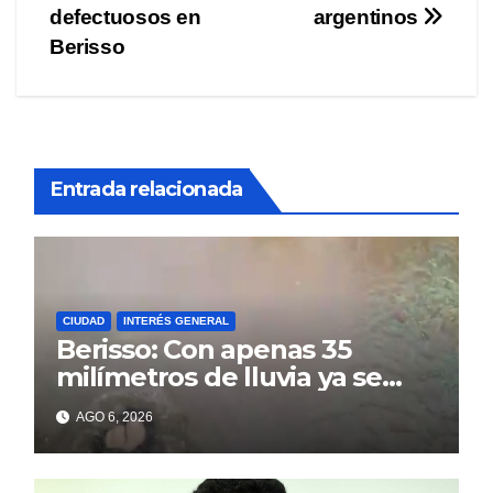
entradas
defectuosos en
argentinos
Berisso
Entrada relacionada
CIUDAD
INTERÉS GENERAL
Berisso: Con apenas 35
milímetros de lluvia ya se
sienten los problemas
AGO 6, 2026