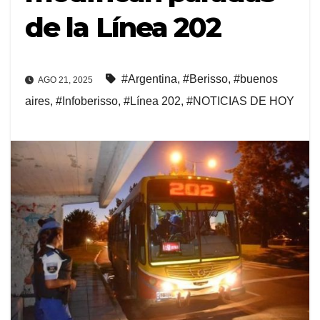
de la Línea 202
#Argentina
,
#Berisso
,
#buenos
AGO 21, 2025
aires
,
#Infoberisso
,
#Línea 202
,
#NOTICIAS DE HOY