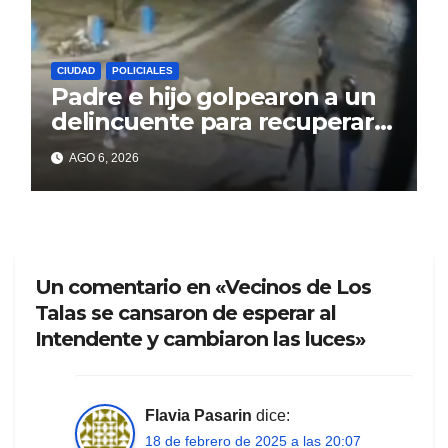
CIUDAD
POLICIALES
Padre e hijo golpearon a un
delincuente para recuperar
un celular robado en Berisso
AGO 6, 2026
Un comentario en «Vecinos de Los
Talas se cansaron de esperar al
Intendente y cambiaron las luces»
Flavia Pasarin
dice:
18 de febrero de 2025 a las 20:07