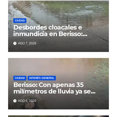
CIUDAD
Desbordes cloacales e
inmundicia en Berisso:
colapso de la red en la calle
AGO 7, 2026
14
CIUDAD
INTERÉS GENERAL
Berisso: Con apenas 35
milímetros de lluvia ya se
sienten los problemas
AGO 6, 2026