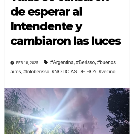
de esperar al
Intendente y
cambiaron las luces
#Argentina
,
#Berisso
,
#buenos
FEB 18, 2025
aires
,
#Infoberisso
,
#NOTICIAS DE HOY
,
#vecino