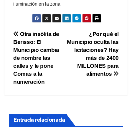
iluminación en la zona.
Navegación
Otra insólita de
¿Por qué el
Berisso: El
Municipio oculta las
de
Municipio cambia
licitaciones? Hay
entradas
de nombre las
más de 2400
calles y le pone
MILLONES para
Comas a la
alimentos
numeración
Entrada relacionada