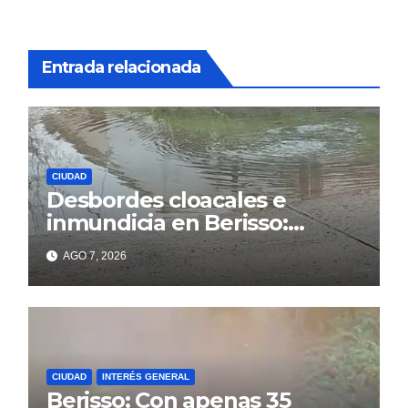
Entrada relacionada
CIUDAD
Desbordes cloacales e
inmundicia en Berisso:
colapso de la red en la calle
AGO 7, 2026
14
CIUDAD
INTERÉS GENERAL
Berisso: Con apenas 35