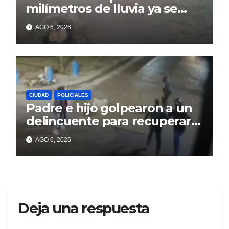
milímetros de lluvia ya se
sienten los problemas
AGO 6, 2026
CIUDAD
POLICIALES
Padre e hijo golpearon a un
delincuente para recuperar
un celular robado en Berisso
AGO 6, 2026
Deja una respuesta