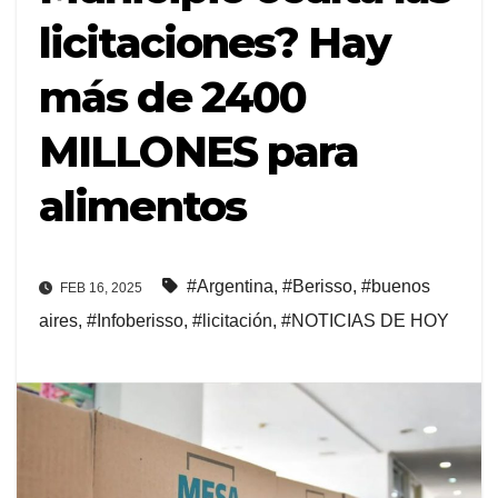
licitaciones? Hay
más de 2400
MILLONES para
alimentos
#Argentina
,
#Berisso
,
#buenos
FEB 16, 2025
aires
,
#Infoberisso
,
#licitación
,
#NOTICIAS DE HOY