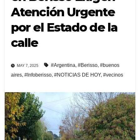
Atención Urgente
por el Estado de la
calle
#Argentina
,
#Berisso
,
#buenos
MAY 7, 2025
aires
,
#Infoberisso
,
#NOTICIAS DE HOY
,
#vecinos