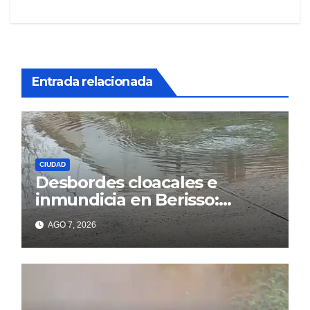
Entrada relacionada
CIUDAD
Desbordes cloacales e
inmundicia en Berisso:
colapso de la red en la calle
AGO 7, 2026
14