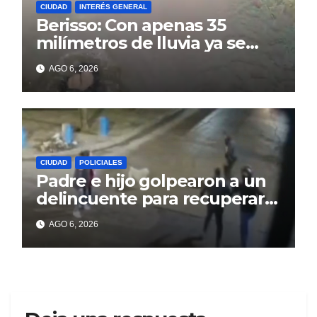
CIUDAD
INTERÉS GENERAL
Berisso: Con apenas 35
milímetros de lluvia ya se
sienten los problemas
AGO 6, 2026
CIUDAD
POLICIALES
Padre e hijo golpearon a un
delincuente para recuperar
un celular robado en Berisso
AGO 6, 2026