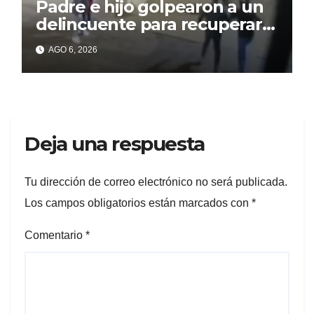
Padre e hijo golpearon a un
delincuente para recuperar
un celular robado en Berisso
AGO 6, 2026
Deja una respuesta
Tu dirección de correo electrónico no será publicada.
Los campos obligatorios están marcados con
*
Comentario
*