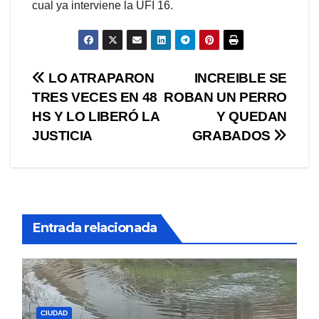
cual ya interviene la UFI 16.
Navegación
LO ATRAPARON
INCREIBLE SE
TRES VECES EN 48
ROBAN UN PERRO
de
HS Y LO LIBERÓ LA
Y QUEDAN
entradas
JUSTICIA
GRABADOS
Entrada relacionada
CIUDAD