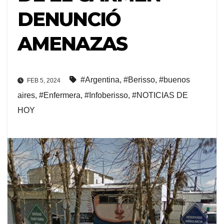
DENUNCIÓ
AMENAZAS
#Argentina
,
#Berisso
,
#buenos
FEB 5, 2024
aires
,
#Enfermera
,
#Infoberisso
,
#NOTICIAS DE
HOY