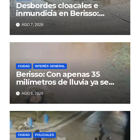
Desbordes cloacales e
inmundicia en Berisso:
colapso de la red en la calle
AGO 7, 2026
14
CIUDAD
INTERÉS GENERAL
Berisso: Con apenas 35
milímetros de lluvia ya se
sienten los problemas
AGO 6, 2026
CIUDAD
POLICIALES