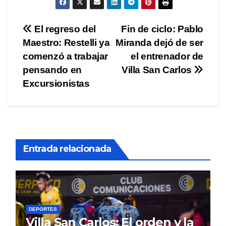
Navegación
El regreso del
Fin de ciclo: Pablo
Maestro: Restelli ya
Miranda dejó de ser
de
comenzó a trabajar
el entrenador de
entradas
pensando en
Villa San Carlos
Excursionistas
Entrada relacionada
DEPORTES
Villa San Carlos: El orden y la