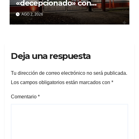
«decepcionado» con
Cagliardi y sus promesas
AGO 2, 2026
incumplidas
Deja una respuesta
Tu dirección de correo electrónico no será publicada.
Los campos obligatorios están marcados con
*
Comentario
*