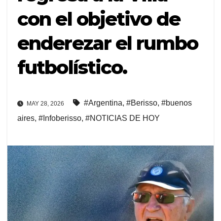
con el objetivo de
enderezar el rumbo
futbolístico.
#Argentina
,
#Berisso
,
#buenos
MAY 28, 2026
aires
,
#Infoberisso
,
#NOTICIAS DE HOY