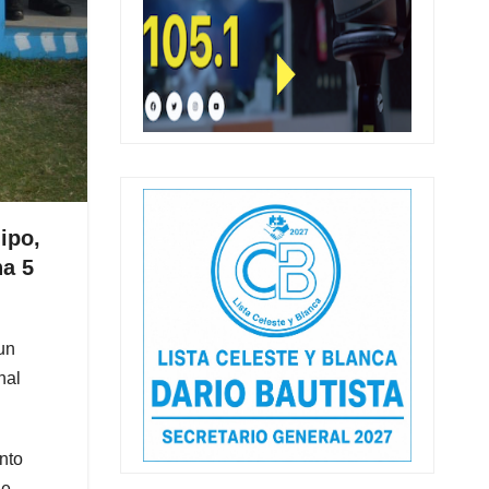
ipo,
ha 5
un
nal
nto
ue