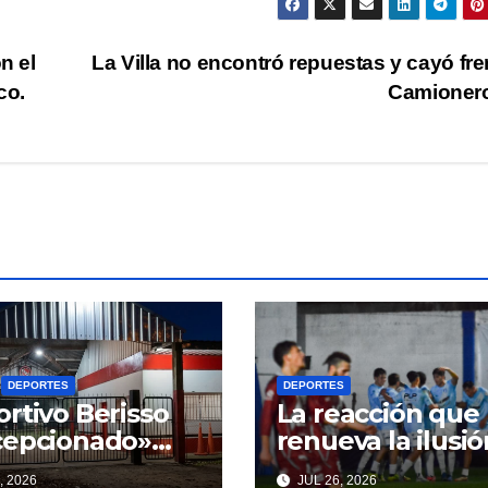
n el
La Villa no encontró repuestas y cayó fre
co.
Camioner
DEPORTES
DEPORTES
rtivo Berisso
La reacción que
cepcionado»
renueva la ilusió
Cagliardi y sus
Villa volvió al tr
, 2026
JUL 26, 2026