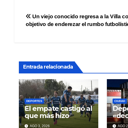
Navegación
Un viejo conocido regresa a la Villa co
objetivo de enderezar el rumbo futbolísti
de
entradas
Entrada relacionada
DEPORTES
CIUDAD
El empate castigó al
Depo
que más hizo
«de
con 
AGO 3, 2026
AGO 2