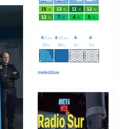
meteoblue