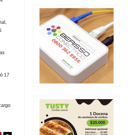
nal,
5
das
tó 17
cargo