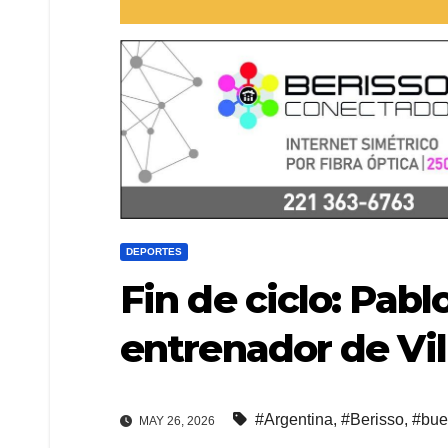
DEPORTES
Fin de ciclo: Pabl
entrenador de Vil
#Argentina
,
#Berisso
,
#bue
MAY 26, 2026