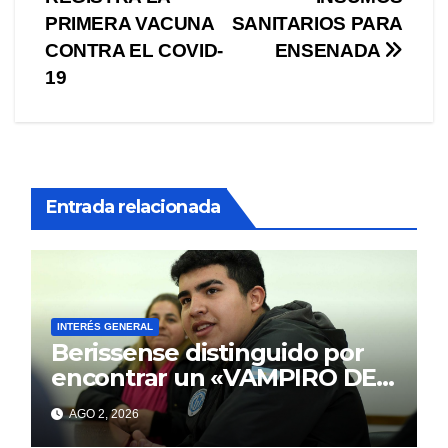
de
PRIMERA VACUNA
SANITARIOS PARA
entradas
CONTRA EL COVID-
ENSENADA
19
Entrada relacionada
INTERÉS GENERAL
Berissense distinguido por
encontrar un «VAMPIRO DE
MAR»
AGO 2, 2026