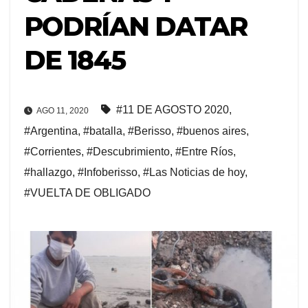
PODRÍAN DATAR
DE 1845
#11 DE AGOSTO 2020
,
AGO 11, 2020
#Argentina
,
#batalla
,
#Berisso
,
#buenos aires
,
#Corrientes
,
#Descubrimiento
,
#Entre Ríos
,
#hallazgo
,
#Infoberisso
,
#Las Noticias de hoy
,
#VUELTA DE OBLIGADO