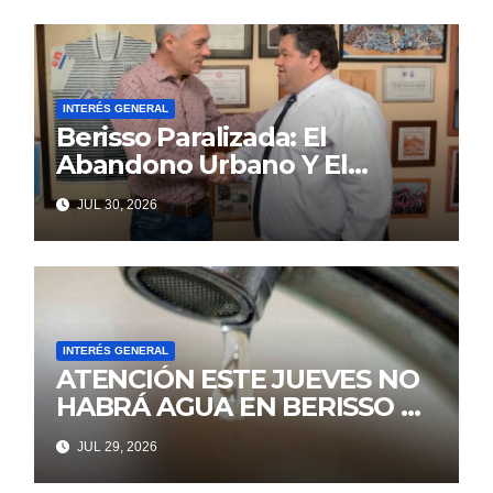
INTERÉS GENERAL
Berisso Paralizada: El
Abandono Urbano Y El
Despilfarro Político Repiten
JUL 30, 2026
Una Vieja Historia De
Ineficiencia
INTERÉS GENERAL
ATENCIÓN ESTE JUEVES NO
HABRÁ AGUA EN BERISSO NI
ENSENADA
JUL 29, 2026