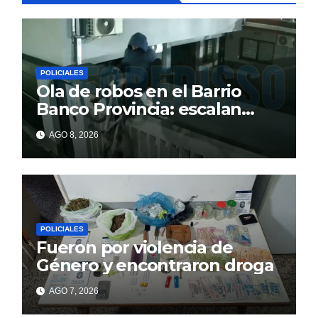
POLICIALES
Ola de robos en el Barrio
Banco Provincia: escalan
paredes en la noche y nadie
AGO 8, 2026
responde
POLICIALES
Fueron por violencia de
Género y encontraron droga
AGO 7, 2026