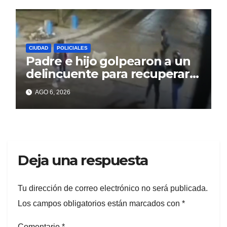
CIUDAD
POLICIALES
Padre e hijo golpearon a un
delincuente para recuperar
un celular robado en Berisso
AGO 6, 2026
Deja una respuesta
Tu dirección de correo electrónico no será publicada.
Los campos obligatorios están marcados con
*
Comentario
*