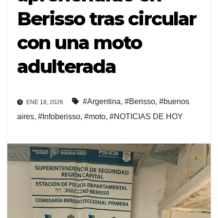
Berisso tras circular
con una moto
adulterada
#Argentina
,
#Berisso
,
#buenos
ENE 18, 2026
aires
,
#Infoberisso
,
#moto
,
#NOTICIAS DE HOY