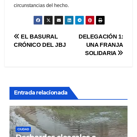
circunstancias del hecho.
Navegación
EL BASURAL
DELEGACIÓN 1:
CRÓNICO DEL JBJ
UNA FRANJA
de
SOLIDARIA
entradas
Entrada relacionada
CIUDAD