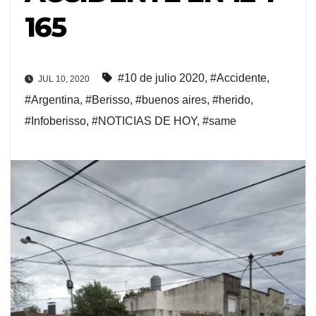
165
#10 de julio 2020
,
#Accidente
,
JUL 10, 2020
#Argentina
,
#Berisso
,
#buenos aires
,
#herido
,
#Infoberisso
,
#NOTICIAS DE HOY
,
#same