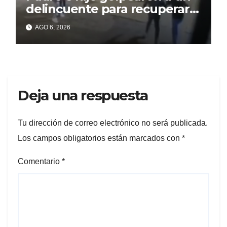
delincuente para recuperar
un celular robado en Berisso
AGO 6, 2026
Deja una respuesta
Tu dirección de correo electrónico no será publicada.
Los campos obligatorios están marcados con
*
Comentario
*