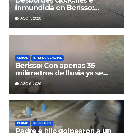
Desbordes cloacales e
inmundicia en Berisso:
colapso de la red en la calle
AGO 7, 2026
14
CIUDAD
INTERÉS GENERAL
Berisso: Con apenas 35
milímetros de lluvia ya se
sienten los problemas
AGO 6, 2026
CIUDAD
POLICIALES
Padre e hijo golpearon a un