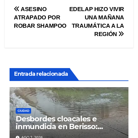
Navegación
ASESINO
EDELAP HIZO VIVIR
ATRAPADO POR
UNA MAÑANA
de
ROBAR SHAMPOO
TRAUMÁTICA A LA
entradas
REGIÓN
Entrada relacionada
CIUDAD
Desbordes cloacales e
inmundicia en Berisso:
colapso de la red en la calle
AGO 7, 2026