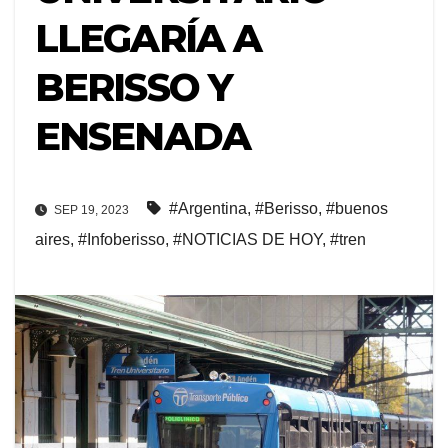
LLEGARÍA A
BERISSO Y
ENSENADA
#Argentina
,
#Berisso
,
#buenos
SEP 19, 2023
aires
,
#Infoberisso
,
#NOTICIAS DE HOY
,
#tren