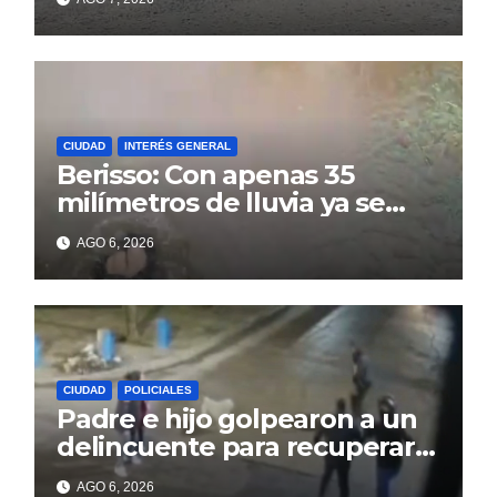
14
CIUDAD
INTERÉS GENERAL
Berisso: Con apenas 35
milímetros de lluvia ya se
sienten los problemas
AGO 6, 2026
CIUDAD
POLICIALES
Padre e hijo golpearon a un
delincuente para recuperar
un celular robado en Berisso
AGO 6, 2026