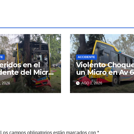
TE
ACCIDENTE
eridos en el
Violento Choqu
dente del Micro
un Micro en Av 
venida 60
, 2026
AGO 1, 2026
Los campos obligatorios están marcados con
*