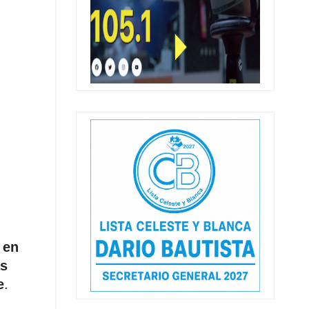
 en
as
e
.