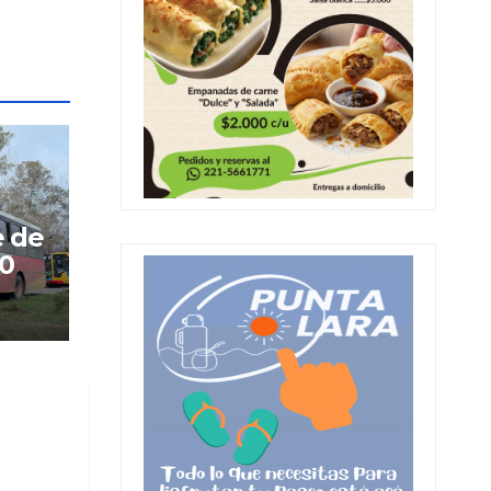
e de
60