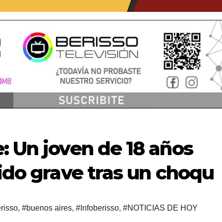
: Un joven de 18 años
rido grave tras un choqu
risso
,
#buenos aires
,
#Infoberisso
,
#NOTICIAS DE HOY