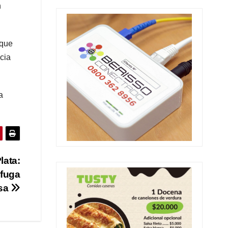
n
 que
cia
a
lata:
 fuga
sa