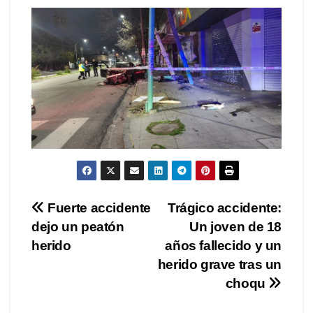
Navegación
Fuerte accidente
Trágico accidente:
dejo un peatón
Un joven de 18
de
herido
años fallecido y un
entradas
herido grave tras un
choqu