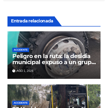
Entrada relacionada
ACCIDENTE
Peligro en la ruta: la desidia
municipal expuso a un grupo
de berissenses
AGO 1, 2026
ACCIDENTE