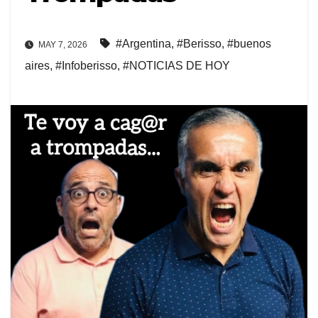
#Argentina
,
#Berisso
,
#buenos
MAY 7, 2026
aires
,
#Infoberisso
,
#NOTICIAS DE HOY