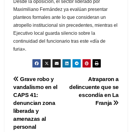
Desde la oposición, el sector liderado por
Maximiliano Fernández ya evalúan presentar
planteos formales ante lo que consideran un
atropello institucional sin precedentes, mientras el
Ejecutivo local guarda silencio sobre la
continuidad del funcionario tras este «día de
furia».
Navegación
Grave robo y
Atraparon a
vandalismo en el
delincuente que se
de
CAPS 41:
escondía en La
entradas
denuncian zona
Franja
liberada y
amenazas al
personal