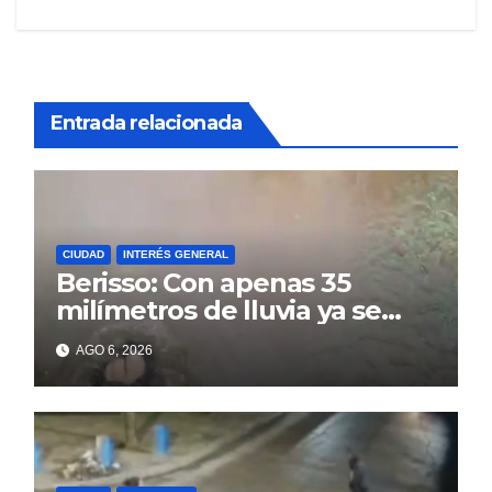
Entrada relacionada
CIUDAD
INTERÉS GENERAL
Berisso: Con apenas 35
milímetros de lluvia ya se
sienten los problemas
AGO 6, 2026