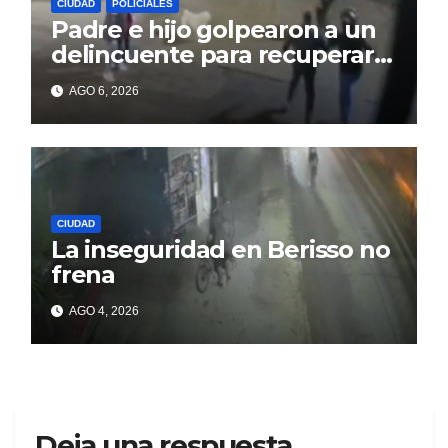
CIUDAD
POLICIALES
Padre e hijo golpearon a un
delincuente para recuperar
un celular robado en Berisso
AGO 6, 2026
CIUDAD
La inseguridad en Berisso no
frena
AGO 4, 2026
Deja una respuesta