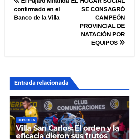
Navegación
El Pájaro Miranda
EL HOGAR SOCIAL
confirmado en el
SE CONSAGRÓ
de
Banco de la Villa
CAMPEÓN
entradas
PROVINCIAL DE
NATACIÓN POR
EQUIPOS
Entrada relacionada
DEPORTES
Villa San Carlos: El orden y la
eficacia dieron sus frutos