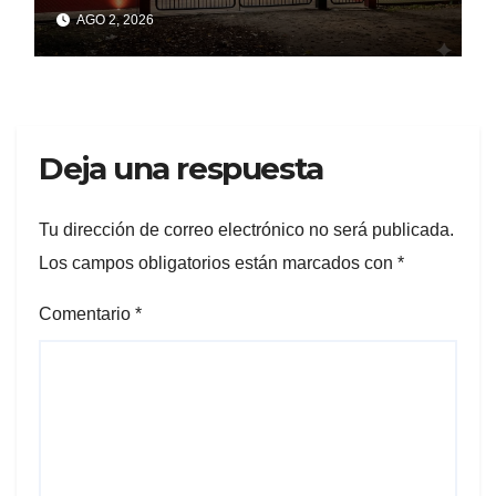
Cagliardi y sus promesas
AGO 2, 2026
incumplidas
Deja una respuesta
Tu dirección de correo electrónico no será publicada.
Los campos obligatorios están marcados con
*
Comentario
*