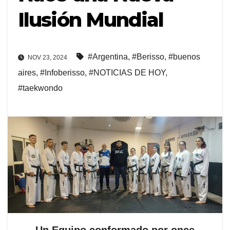
Ilusión Mundial
#Argentina
,
#Berisso
,
#buenos
NOV 23, 2024
aires
,
#Infoberisso
,
#NOTICIAS DE HOY
,
#taekwondo