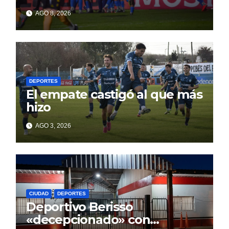
AGO 8, 2026
DEPORTES
El empate castigó al que más
hizo
AGO 3, 2026
CIUDAD
DEPORTES
Deportivo Berisso
«decepcionado» con